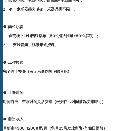
1、院校不限、专业不限，在校生&毕业生均可；
2、有一定乐器能力基础（乐器品类不限）。
●
岗位职责
1、负责线上1对1陪练指导（50%指法指导+50%练习）；
2、主要以
音频、视频
形式授课。
●
工作模式
完全线上授课（有无乐器均可应聘入职）
●
上课时间
时间自由，空暇时间灵活安排（根据自己时间情况安排即可）
●
薪资收入
月薪资
4500-12000元/月
（每月25号发放薪资-节假日提前）